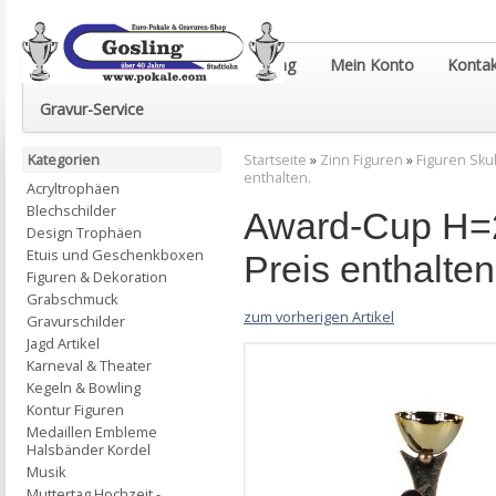
Euro-Pokale & Gravur-Shop Gosling
Mein Konto
Kontak
Gravur-Service
Kategorien
Startseite
»
Zinn Figuren
»
Figuren Sku
enthalten.
Acryltrophäen
Blechschilder
Award-Cup H=2
Design Trophäen
Etuis und Geschenkboxen
Preis enthalten
Figuren & Dekoration
Grabschmuck
zum vorherigen Artikel
Gravurschilder
Jagd Artikel
Karneval & Theater
Kegeln & Bowling
Kontur Figuren
Medaillen Embleme
Halsbänder Kordel
Musik
Muttertag Hochzeit -