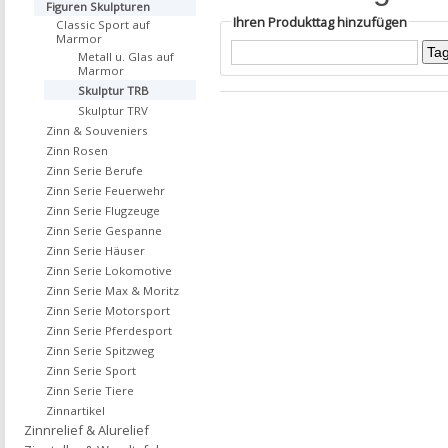
Figuren Skulpturen
Ihren Produkttag hinzufügen
Classic Sport auf
Marmor
Metall u. Glas auf
Marmor
Skulptur TRB
Skulptur TRV
Zinn & Souveniers
Zinn Rosen
Zinn Serie Berufe
Zinn Serie Feuerwehr
Zinn Serie Flugzeuge
Zinn Serie Gespanne
Zinn Serie Häuser
Zinn Serie Lokomotive
Zinn Serie Max & Moritz
Zinn Serie Motorsport
Zinn Serie Pferdesport
Zinn Serie Spitzweg
Zinn Serie Sport
Zinn Serie Tiere
Zinnartikel
Zinnrelief & Alurelief