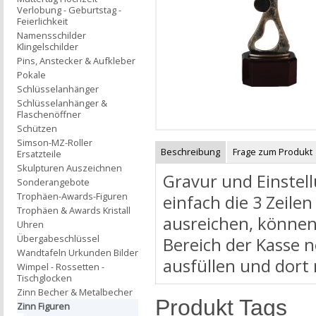
Verlobung - Geburtstag -
Feierlichkeit
Namensschilder
Klingelschilder
Pins, Anstecker & Aufkleber
Pokale
Schlüsselanhänger
Schlüsselanhänger &
Flaschenöffner
Schützen
Simson-MZ-Roller
Beschreibung
Frage zum Produkt
Ersatzteile
Skulpturen Auszeichnen
Gravur und Einstell
Sonderangebote
Trophäen-Awards-Figuren
einfach die 3 Zeilen
Trophäen & Awards Kristall
ausreichen, können
Uhren
Übergabeschlüssel
Bereich der Kasse 
Wandtafeln Urkunden Bilder
ausfüllen und dort
Wimpel - Rossetten -
Tischglocken
Zinn Becher & Metalbecher
Produkt Tags
Zinn Figuren