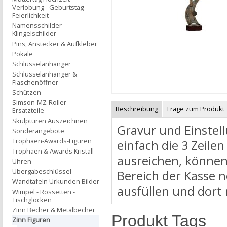
Verlobung - Geburtstag -
Feierlichkeit
Namensschilder
Klingelschilder
Pins, Anstecker & Aufkleber
Pokale
Schlüsselanhänger
Schlüsselanhänger &
Flaschenöffner
Schützen
Simson-MZ-Roller
Beschreibung
Frage zum Produkt
Ersatzteile
Skulpturen Auszeichnen
Gravur und Einstell
Sonderangebote
Trophäen-Awards-Figuren
einfach die 3 Zeilen
Trophäen & Awards Kristall
ausreichen, können
Uhren
Übergabeschlüssel
Bereich der Kasse 
Wandtafeln Urkunden Bilder
ausfüllen und dort
Wimpel - Rossetten -
Tischglocken
Zinn Becher & Metalbecher
Produkt Tags
Zinn Figuren