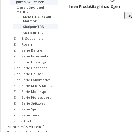
Figuren Skulpturen
Ihren Produkttag hinzufügen
Classic Sport auf
Marmor
Metall u. Glas auf
Marmor
Skulptur TRB
Skulptur TRV
Zinn & Souveniers
Zinn Rosen
Zinn Serie Berufe
Zinn Serie Feuerwehr
Zinn Serie Flugzeuge
Zinn Serie Gespanne
Zinn Serie Häuser
Zinn Serie Lokomotive
Zinn Serie Max & Moritz
Zinn Serie Motorsport
Zinn Serie Pferdesport
Zinn Serie Spitzweg
Zinn Serie Sport
Zinn Serie Tiere
Zinnartikel
Zinnrelief & Alurelief