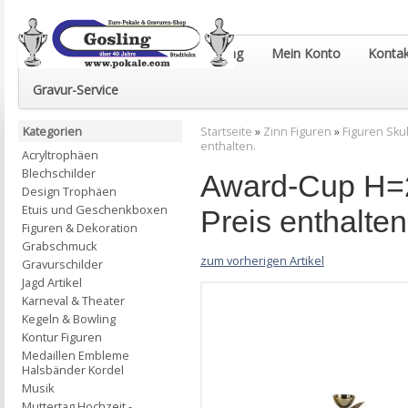
Euro-Pokale & Gravur-Shop Gosling
Mein Konto
Kontak
Gravur-Service
Kategorien
Startseite
»
Zinn Figuren
»
Figuren Sku
enthalten.
Acryltrophäen
Blechschilder
Award-Cup H=2
Design Trophäen
Etuis und Geschenkboxen
Preis enthalten
Figuren & Dekoration
Grabschmuck
zum vorherigen Artikel
Gravurschilder
Jagd Artikel
Karneval & Theater
Kegeln & Bowling
Kontur Figuren
Medaillen Embleme
Halsbänder Kordel
Musik
Muttertag Hochzeit -