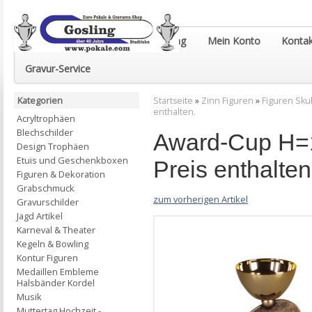
Euro-Pokale & Gravur-Shop Gosling
Mein Konto
Kontak
Gravur-Service
Kategorien
Startseite
»
Zinn Figuren
»
Figuren Sku
enthalten.
Acryltrophäen
Blechschilder
Award-Cup H=1
Design Trophäen
Etuis und Geschenkboxen
Preis enthalten
Figuren & Dekoration
Grabschmuck
zum vorherigen Artikel
Gravurschilder
Jagd Artikel
Karneval & Theater
Kegeln & Bowling
Kontur Figuren
Medaillen Embleme
Halsbänder Kordel
Musik
Muttertag Hochzeit -