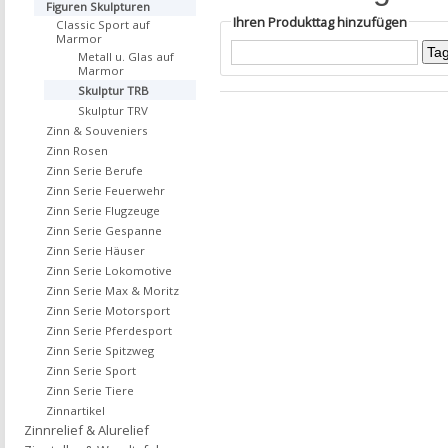
Figuren Skulpturen
Ihren Produkttag hinzufügen
Classic Sport auf
Marmor
Metall u. Glas auf
Marmor
Skulptur TRB
Skulptur TRV
Zinn & Souveniers
Zinn Rosen
Zinn Serie Berufe
Zinn Serie Feuerwehr
Zinn Serie Flugzeuge
Zinn Serie Gespanne
Zinn Serie Häuser
Zinn Serie Lokomotive
Zinn Serie Max & Moritz
Zinn Serie Motorsport
Zinn Serie Pferdesport
Zinn Serie Spitzweg
Zinn Serie Sport
Zinn Serie Tiere
Zinnartikel
Zinnrelief & Alurelief