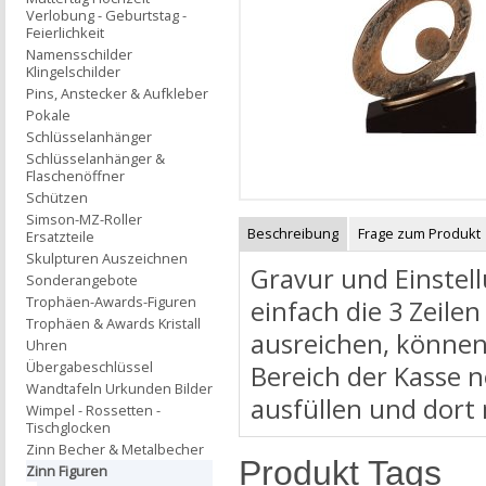
Verlobung - Geburtstag -
Feierlichkeit
Namensschilder
Klingelschilder
Pins, Anstecker & Aufkleber
Pokale
Schlüsselanhänger
Schlüsselanhänger &
Flaschenöffner
Schützen
Simson-MZ-Roller
Beschreibung
Frage zum Produkt
Ersatzteile
Skulpturen Auszeichnen
Gravur und Einstell
Sonderangebote
Trophäen-Awards-Figuren
einfach die 3 Zeilen
Trophäen & Awards Kristall
ausreichen, können
Uhren
Übergabeschlüssel
Bereich der Kasse 
Wandtafeln Urkunden Bilder
ausfüllen und dort
Wimpel - Rossetten -
Tischglocken
Zinn Becher & Metalbecher
Produkt Tags
Zinn Figuren