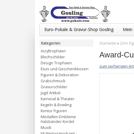
Euro-Pokale & Gravur-Shop Gosling
Mein 
Kategorien
Startseite
»
Zinn Fi
Acryltrophäen
Award-Cup
Blechschilder
Design Trophäen
zum vorherigen Art
Etuis und Geschenkboxen
Figuren & Dekoration
Grabschmuck
Gravurschilder
Jagd Artikel
Karneval & Theater
Kegeln & Bowling
Kontur Figuren
Medaillen Embleme
Halsbänder Kordel
Musik
Muttertag Hochzeit -