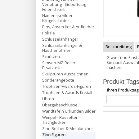
Verlobung - Geburtstag -
Feierlichkeit
Namensschilder
Klingelschilder
Pins, Anstecker & Aufkleber
Pokale
Schlüsselanhänger
Schlüsselanhänger &
Beschreibung
Flaschenöffner
Schützen
Gravur und Einste
Sie nach Auswahl
Simson-MZ-Roller
machen.
Ersatzteile
Skulpturen Auszeichnen
Sonderangebote
Produkt Tag
Trophäen-Awards-Figuren
Ihren Produktta
Trophäen & Awards Kristall
Uhren
Übergabeschlüssel
Wandtafeln Urkunden Bilder
Wimpel - Rossetten -
Tischglocken
Zinn Becher & Metalbecher
Zinn Figuren