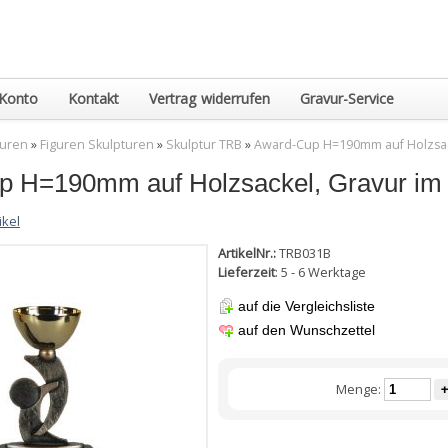
Konto
Kontakt
Vertrag widerrufen
Gravur-Service
guren
»
Figuren Skulpturen
»
Skulptur TRB
»
Award-Cup H=190mm auf Holzsack
 H=190mm auf Holzsackel, Gravur im P
ikel
ArtikelNr.:
TRB031B
Lieferzeit
: 5 - 6 Werktage
auf die Vergleichsliste
auf den Wunschzettel
Menge:
+