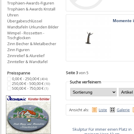
Trophäen-Awards-Figuren
Trophäen & Awards Kristall
Uhren
Momente i
Übergabeschlüssel
Wandtafeln Urkunden Bilder
Wimpel - Rossetten -
Tischglocken
Zinn Becher & Metalbecher
Zinn Figuren
Zinnrelief & Alurelief
Zinnteller & Wandtafel
Seite 3
von 5
Preisspanne
0,00 € - 250,00 €
(404)
Suche verfeinern
250,00 € - 500,00 €
(10)
500,00 € - 750,00 €
(1)
Ansicht als:
Liste
Galerie
Skulptur Für immer einen Platz in
meinem Herz 12 cm