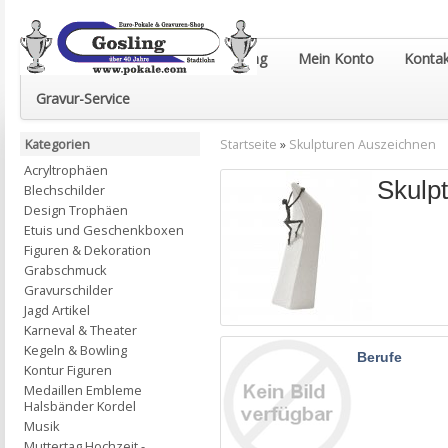
Euro-Pokale & Gravur-Shop Gosling
Mein Konto
Kontak
Gravur-Service
Kategorien
Startseite
»
Skulpturen Auszeichnen
Acryltrophäen
Skulp
Blechschilder
Design Trophäen
Etuis und Geschenkboxen
Figuren & Dekoration
Grabschmuck
Gravurschilder
Jagd Artikel
Karneval & Theater
Kegeln & Bowling
Berufe
Kontur Figuren
Medaillen Embleme
Halsbänder Kordel
Musik
Muttertag Hochzeit -